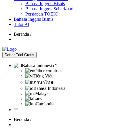
Bahasa Inggris Bisnis
Bahasa Inggris Sehari-hari
Persiapan TOEIC
Bahasa Inggris Bisnis
Tutor Al
Beranda
/
Daftar Trial Gratis
Bahasa Indonesia
Other countries
Tiếng Việt
ภาษาไทย
Bahasa Indonesia
Malaysia
Laos
Cambodia
Beranda
/