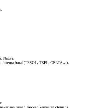
a.
a, Native.
tifikat internasional (TESOL, TEFL, CELTA…).
r.
ekerjaan rumah, laporan kemajuan otomatis.