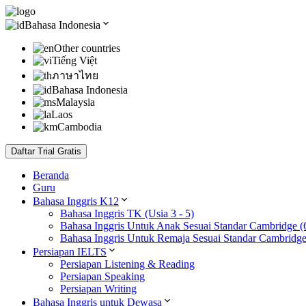
Bahasa Indonesia
Other countries
Tiếng Việt
ภาษาไทย
Bahasa Indonesia
Malaysia
Laos
Cambodia
Daftar Trial Gratis
Beranda
Guru
Bahasa Inggris K12
Bahasa Inggris TK (Usia 3 - 5)
Bahasa Inggris Untuk Anak Sesuai Standar Cambridge (
Bahasa Inggris Untuk Remaja Sesuai Standar Cambridge
Persiapan IELTS
Persiapan Listening & Reading
Persiapan Speaking
Persiapan Writing
Bahasa Inggris untuk Dewasa