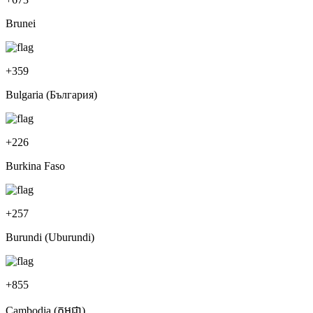
Brunei
+
359
Bulgaria (България)
+
226
Burkina Faso
+
257
Burundi (Uburundi)
+
855
Cambodia (កម្ពុជា)