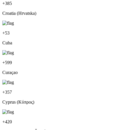
+
385
Croatia (Hrvatska)
+
53
Cuba
+
599
Curaçao
+
357
Cyprus (Κύπρος)
+
420