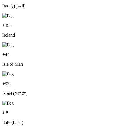
Iraq (‫العراق‬‎)
+
353
Ireland
+
44
Isle of Man
+
972
Israel (‫ישראל‬‎)
+
39
Italy (Italia)