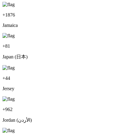
+
1876
Jamaica
+
81
Japan (日本)
+
44
Jersey
+
962
Jordan (‫الأردن‬‎)