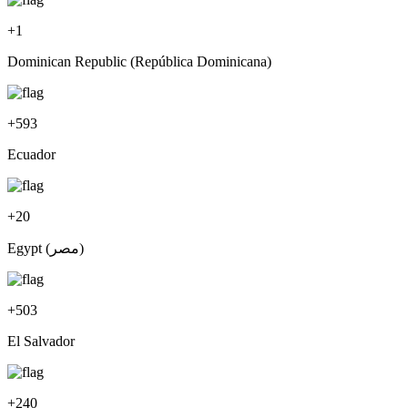
+
1
Dominican Republic (República Dominicana)
+
593
Ecuador
+
20
Egypt (‫مصر‬‎)
+
503
El Salvador
+
240