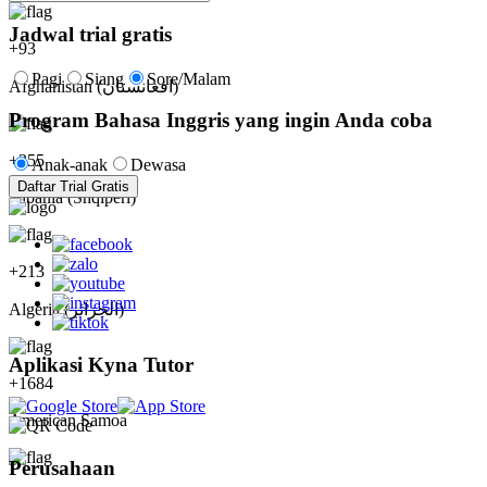
Jadwal trial gratis
+
93
Pagi
Siang
Sore/Malam
Afghanistan (‫افغانستان‬‎)
Program Bahasa Inggris yang ingin Anda coba
+
355
Anak-anak
Dewasa
Daftar Trial Gratis
Albania (Shqipëri)
+
213
Algeria (‫الجزائر‬‎)
Aplikasi Kyna Tutor
+
1684
American Samoa
Perusahaan