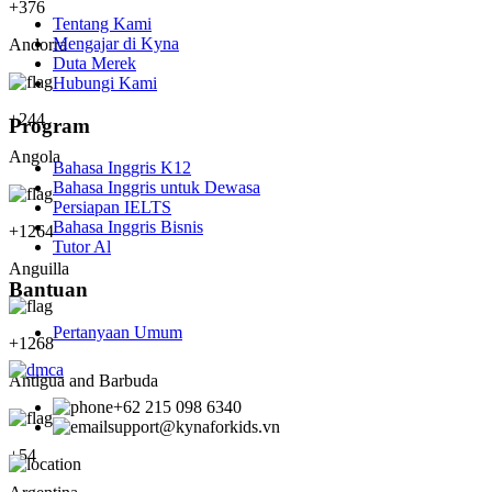
+
376
Tentang Kami
Mengajar di Kyna
Andorra
Duta Merek
Hubungi Kami
+
244
Program
Angola
Bahasa Inggris K12
Bahasa Inggris untuk Dewasa
Persiapan IELTS
Bahasa Inggris Bisnis
+
1264
Tutor Al
Anguilla
Bantuan
Pertanyaan Umum
+
1268
Antigua and Barbuda
+62 215 098 6340
support@kynaforkids.vn
+
54