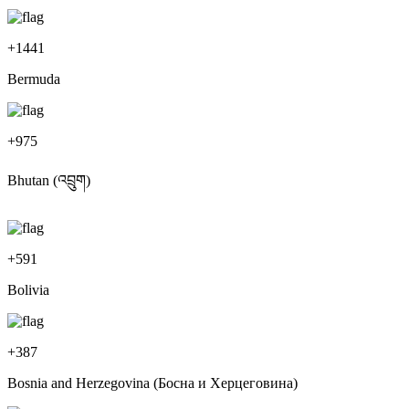
+
1441
Bermuda
+
975
Bhutan (འབྲུག)
+
591
Bolivia
+
387
Bosnia and Herzegovina (Босна и Херцеговина)