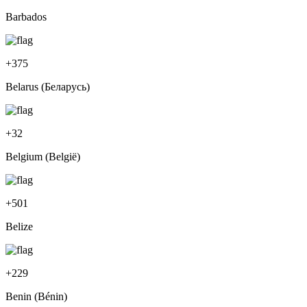
Barbados
+
375
Belarus (Беларусь)
+
32
Belgium (België)
+
501
Belize
+
229
Benin (Bénin)