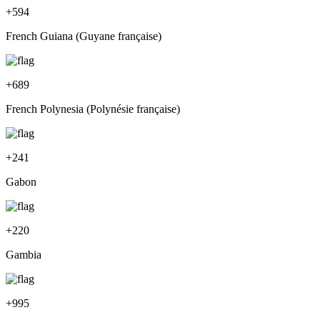
+
594
French Guiana (Guyane française)
+
689
French Polynesia (Polynésie française)
+
241
Gabon
+
220
Gambia
+
995