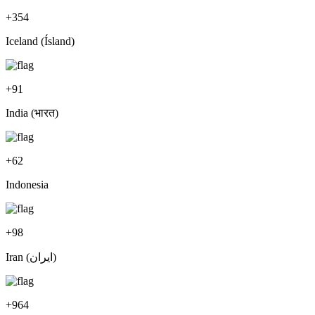
+
354
Iceland (Ísland)
+
91
India (भारत)
+
62
Indonesia
+
98
Iran (‫ایران‬‎)
+
964