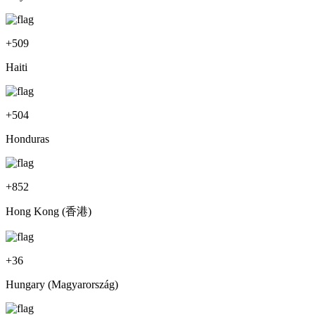
+
509
Haiti
+
504
Honduras
+
852
Hong Kong (香港)
+
36
Hungary (Magyarország)