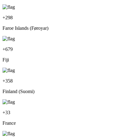
+
298
Faroe Islands (Føroyar)
+
679
Fiji
+
358
Finland (Suomi)
+
33
France