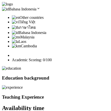
Bahasa Indonesia
Other countries
Tiếng Việt
ภาษาไทย
Bahasa Indonesia
Malaysia
Laos
Cambodia
Academic Scoring:
0
/100
Education background
Teaching Experience
Availability time