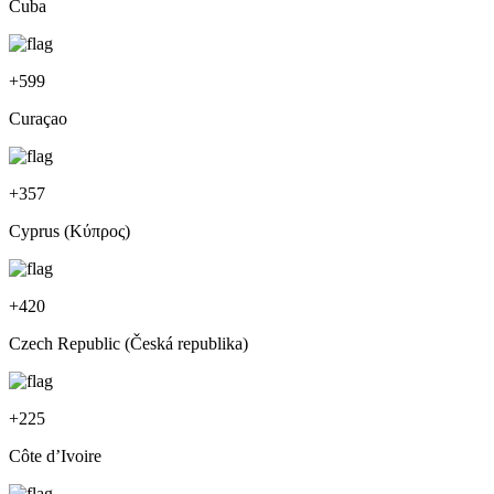
Cuba
+
599
Curaçao
+
357
Cyprus (Κύπρος)
+
420
Czech Republic (Česká republika)
+
225
Côte d’Ivoire