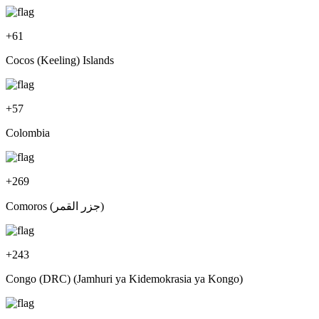
+
61
Cocos (Keeling) Islands
+
57
Colombia
+
269
Comoros (‫جزر القمر‬‎)
+
243
Congo (DRC) (Jamhuri ya Kidemokrasia ya Kongo)