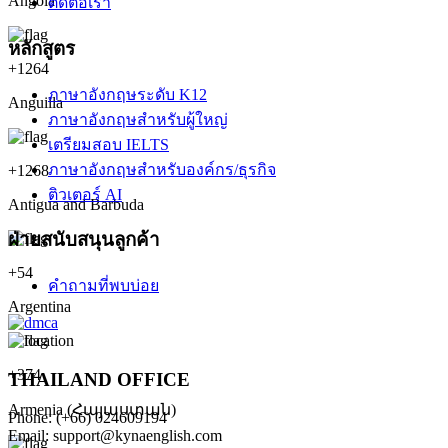
Angola
ติดต่อเรา
หลักสูตร
+
1264
ภาษาอังกฤษระดับ K12
Anguilla
ภาษาอังกฤษสำหรับผู้ใหญ่
เตรียมสอบ IELTS
ภาษาอังกฤษสำหรับองค์กร/ธุรกิจ
+
1268
ติวเตอร์ AI
Antigua and Barbuda
ฝ่ายสนับสนุนลูกค้า
+
54
คำถามที่พบบ่อย
Argentina
+
374
THAILAND OFFICE
Armenia (Հայաստան)
Phone: (+66) 024609194
Email: support@kynaenglish.com