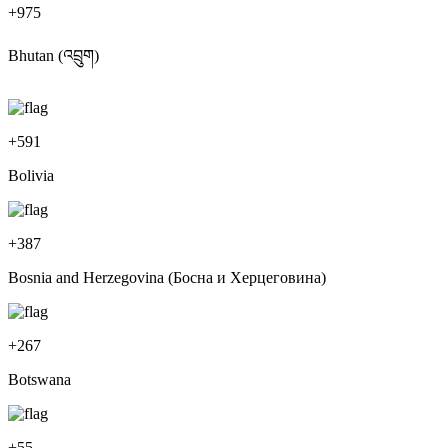
+
975
Bhutan (འབྲུག)
+
591
Bolivia
+
387
Bosnia and Herzegovina (Босна и Херцеговина)
+
267
Botswana
+
55